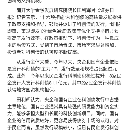
创新的支持机制。
南开大学金融发展研究院院长田利辉对《证券日
报》记者表示，“十六项措施”为科创债的高质量发展提供
了政策支持和指导，鼓励并促进了科创债的发行，“即报
即审、审过即发”的“绿色通道”政策等优化支持举措显著
提高了发行效率。在政策推动下，科创债作为一种低成
本的融资方式，受到了市场青睐，市场需求显著增加，
投资者对科创债的认可度不断提高。
从发行主体来看，今年以来，央企和国有企业依旧
是发行科创债的“主力军”，发行数量和规模占比超过九
成。此外，今年以来民企发行科创债积极性提升，8家民
企发行人发行科创债81.1亿元，其中2家民企发行科创债
获得地方国资机构担保。
田利辉认为，央企和国有企业在科创债发行中占据
主导地位，国有企业通常具有较强的研发能力和资金实
力，能够承担大型和长期的科技创新项目。同时，国有
企业的信用资质较好，更容易获得债券市场的认可。对
于民企而言，虽然发行规模较小，但已有民企发行科创