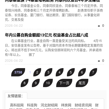
今日，同泰基金公告，同泰同欣混合、同泰泰裕三个月定开债、同
泰恒兴纯债、同泰泰和三个月定开债增聘赵勇。 赵勇曾任职于浙商
证券、长信基金、厦门银行、瑞达期货、厦门国际银行，从事量化研
究、交易及投
2026-04-22
0
年内公募自购金额超13亿元 权益基金占比超八成
在公募基金行业，基金自购一直是备受关注的风向标。 4月15
日，安信基金发布公告称，基于对国内资本市场长期健康稳定发展的信
心，将出资不低于500万元，认购安信颐祥双利六个月基金，并承诺持
有1年以上。 据了
2026-04-22
0
3758
1
2
3
4
5
6
7
8
9
10
下一页
尾页
友情链接：
高科技网
科技狗
河北财经网
祥房网
财经资讯网
财