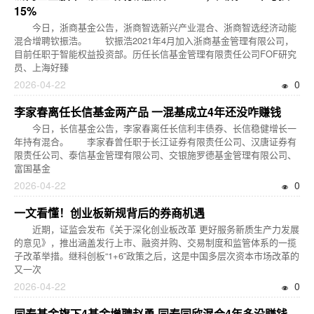
15%
今日，浙商基金公告，浙商智选新兴产业混合、浙商智选经济动能
混合增聘钦振浩。 钦振浩2021年4月加入浙商基金管理有限公司，
目前任职于智能权益投资部。历任长信基金管理有限责任公司FOF研究
员、上海好臻
2026-04-22
0
李家春离任长信基金两产品 一混基成立4年还没咋赚钱
今日，长信基金公告，李家春离任长信利丰债券、长信稳健增长一
年持有混合。 李家春曾任职于长江证券有限责任公司、汉唐证券有
限责任公司、泰信基金管理有限公司、交银施罗德基金管理有限公司、
富国基金
2026-04-22
0
一文看懂！创业板新规背后的券商机遇
近期，证监会发布《关于深化创业板改革 更好服务新质生产力发展
的意见》，推出涵盖发行上市、融资并购、交易制度和监管体系的一揽
子改革举措。继科创板“1+6”政策之后，这是中国多层次资本市场改革的
又一次
2026-04-22
0
同泰基金旗下4基金增聘赵勇 同泰同欣混合4年多没赚钱