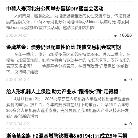
中荷人寿河北分公司举办蛋糕DIY蜜丝会活动
人间四月，暖意融融。为搭建温馨雅致的女性交流平台，传递有温
度的品牌关怀，中荷人寿河北分公司组织举办&ldquo;烘焙时光 与爱同
框&rdquo;蛋糕DIY蜜丝会活动，邀请会员朋友相聚
2026-04-24
16626
金鹰基金：债券仍具配置性价比 转债交易机会或可期
今年一季度，债券市场受多重因素影响持续承压。进入二季度，在
权益市场震荡加剧，结构性机会与波动并存的市场环境下，债券市场的
表现又将如何？ 金鹰基金分析表示，在货币政策“适度宽松”的前提
下，央行呵护维稳
2026-04-22
0
给人形机器人上保险 助力产业从“跑得快”到“走得稳”
4月11日至12日，2026北京亦庄人形机器人半程马拉松全流程全要
素测试举行。据介绍，今年的赛事将在4月下旬举行，汇聚26个品牌的
300多台人形机器人选手参赛，充分展现了我国机器人产业从技术研发
到产品创新的活力
2026-04-22
0
浙商基金旗下2混基增聘钦振浩&#8194;1只成立5年亏损