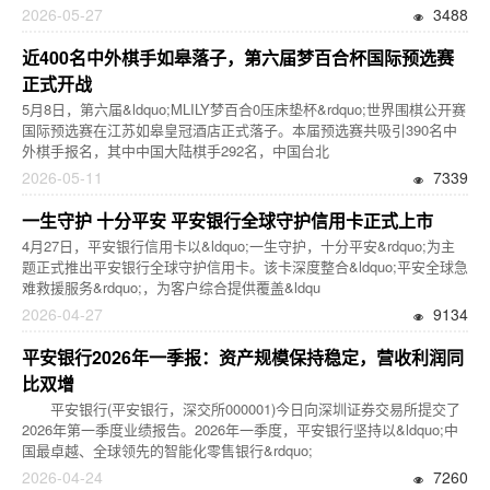
2026-05-27
3488
近400名中外棋手如皋落子，第六届梦百合杯国际预选赛
正式开战
5月8日，第六届&ldquo;MLILY梦百合0压床垫杯&rdquo;世界围棋公开赛
国际预选赛在江苏如皋皇冠酒店正式落子。本届预选赛共吸引390名中
外棋手报名，其中中国大陆棋手292名，中国台北
2026-05-11
7339
一生守护 十分平安 平安银行全球守护信用卡正式上市
4月27日，平安银行信用卡以&ldquo;一生守护，十分平安&rdquo;为主
题正式推出平安银行全球守护信用卡。该卡深度整合&ldquo;平安全球急
难救援服务&rdquo;，为客户综合提供覆盖&ldqu
2026-04-27
9134
平安银行2026年一季报：资产规模保持稳定，营收利润同
比双增
平安银行(平安银行，深交所000001)今日向深圳证券交易所提交了
2026年第一季度业绩报告。2026年一季度，平安银行坚持以&ldquo;中
国最卓越、全球领先的智能化零售银行&rdquo;
2026-04-24
7260