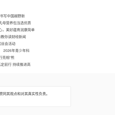
车书写中国越野新
乳母营养包当选优质
心，美好蕴育润康简单
自教你读财经新闻
蜜丝会活动
 2026年青少年科
行亮相“熊
笃定前行 持续推进高
网赞同其观点和对其真实性负责。