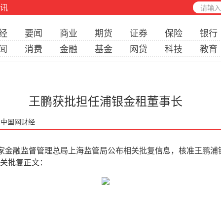
讯
经
要闻
商业
期货
证券
保险
银行
闻
消费
金融
基金
网贷
科技
教育
王鹏获批担任浦银金租董事长
: 中国网财经
家金融监督管理总局上海监管局公布相关批复信息，核准王鹏浦
相关批复正文：