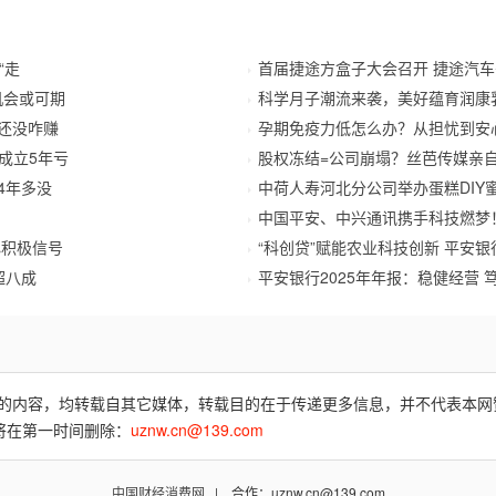
“走
首届捷途方盒子大会召开 捷途汽
机会或可期
科学月子潮流来袭，美好蕴育润康
还没咋赚
孕期免疫力低怎么办？从担忧到安
只成立5年亏
股权冻结=公司崩塌？丝芭传媒亲
4年多没
中荷人寿河北分公司举办蛋糕DIY
中国平安、中兴通讯携手科技燃梦！
心积极信号
“科创贷”赋能农业科技创新 平安银
超八成
平安银行2025年年报：稳健经营 
费)”的内容，均转载自其它媒体，转载目的在于传递更多信息，并不代表本
将在第一时间删除：
uznw.cn@139.com
中国财经消费网
| 合作：uznw.cn@139.com