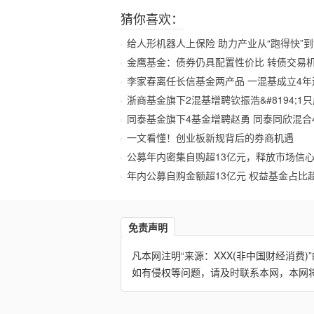
猜你喜欢：
给人形机器人上保险 助力产业从“跑得快”到
金鹰基金：债券仍具配置性价比 转债交易
李家春离任长信基金两产品 一混基成立4年
浙商基金旗下2混基增聘钦振浩&#8194;1
同泰基金旗下4基金增聘赵勇 同泰同欣混合
一文看懂！创业板新规背后的券商机遇
公募年内密集自购超13亿元，释放市场信
年内公募自购金额超13亿元 权益基金占比
免责声明
凡本网注明“来源：XXX(非中国财经消
如有侵权等问题，请及时联系本网，本网