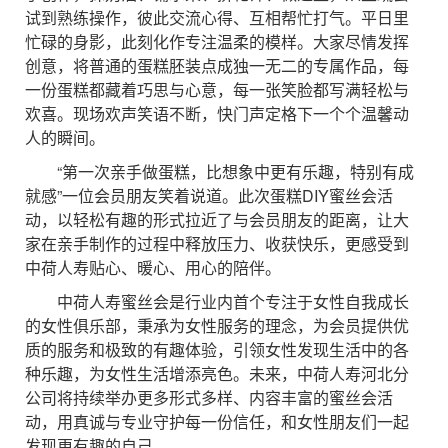
试到熟练操作，彼此交流心得、互相帮忙打气。平日里
忙碌的身影，此刻化作专注温柔的模样。大家尽情发挥
创意，将普通的蛋糕胚装点成独一无二的专属作品，每
一份蛋糕都藏着巧思与心意，每一张笑脸都写满轻松与
欢喜。现场欢声笑语不断，快门声定格下一个个温馨动
人的瞬间。
“第一次亲手做蛋糕，比想象中更有乐趣，特别有成
就感”一位会员朋友笑着说道。此次蛋糕DIY蜜丝会活
动，以轻松有趣的形式拉近了与会员朋友的距离，让大
家在亲手制作的过程中释放压力、收获快乐，更感受到
中荷人寿贴心、暖心、用心的陪伴。
中荷人寿蜜丝会是行业内首个专注于女性自我成长
的女性俱乐部，秉承为女性服务的理念，为会员提供优
质的服务和极致的有趣体验，引领女性发现生活中的各
种乐趣，为女性生活增添亮色。未来，中荷人寿河北分
公司将持续举办更多形式多样、内容丰富的蜜丝会活
动，用真诚与专业守护每一份信任，和女性朋友们一起
发现更有趣的自己。