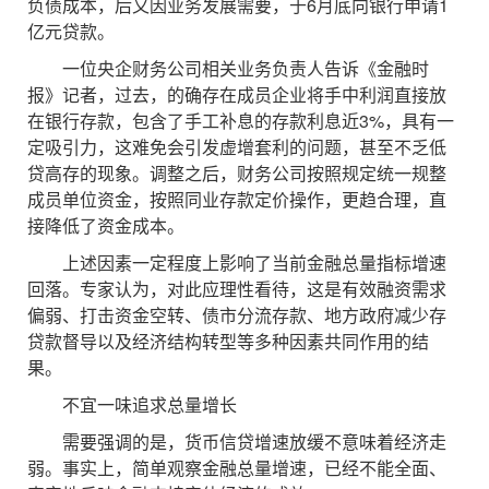
负债成本，后又因业务发展需要，于6月底向银行申请1
亿元贷款。
一位央企财务公司相关业务负责人告诉《金融时
报》记者，过去，的确存在成员企业将手中利润直接放
在银行存款，包含了手工补息的存款利息近3%，具有一
定吸引力，这难免会引发虚增套利的问题，甚至不乏低
贷高存的现象。调整之后，财务公司按照规定统一规整
成员单位资金，按照同业存款定价操作，更趋合理，直
接降低了资金成本。
上述因素一定程度上影响了当前金融总量指标增速
回落。专家认为，对此应理性看待，这是有效融资需求
偏弱、打击资金空转、债市分流存款、地方政府减少存
贷款督导以及经济结构转型等多种因素共同作用的结
果。
不宜一味追求总量增长
需要强调的是，货币信贷增速放缓不意味着经济走
弱。事实上，简单观察金融总量增速，已经不能全面、