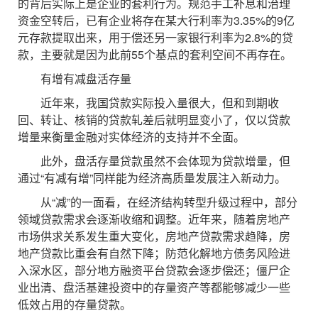
的背后实际上是企业的套利行为。规范手工补息和治理
资金空转后，已有企业将存在某大行利率为3.35%的9亿
元存款提取出来，用于偿还另一家银行利率为2.8%的贷
款，主要就是因为此前55个基点的套利空间不再存在。
有增有减盘活存量
近年来，我国贷款实际投入量很大，但和到期收
回、转让、核销的贷款轧差后就明显变小了，仅以贷款
增量来衡量金融对实体经济的支持并不全面。
此外，盘活存量贷款虽然不会体现为贷款增量，但
通过“有减有增”同样能为经济高质量发展注入新动力。
从“减”的一面看，在经济结构转型升级过程中，部分
领域贷款需求会逐渐收缩和调整。近年来，随着房地产
市场供求关系发生重大变化，房地产贷款需求趋降，房
地产贷款比重会有自然下降；防范化解地方债务风险进
入深水区，部分地方融资平台贷款会逐步偿还；僵尸企
业出清、盘活基建投资中的存量资产等都能够减少一些
低效占用的存量贷款。