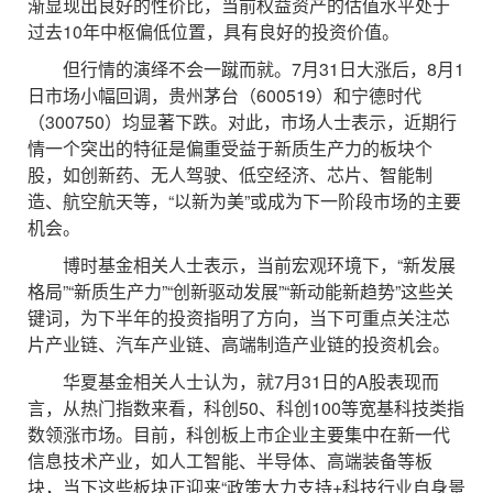
渐显现出良好的性价比，当前权益资产的估值水平处于
过去10年中枢偏低位置，具有良好的投资价值。
但行情的演绎不会一蹴而就。7月31日大涨后，8月1
日市场小幅回调，贵州茅台（600519）和宁德时代
（300750）均显著下跌。对此，市场人士表示，近期行
情一个突出的特征是偏重受益于新质生产力的板块个
股，如创新药、无人驾驶、低空经济、芯片、智能制
造、航空航天等，“以新为美”或成为下一阶段市场的主要
机会。
博时基金相关人士表示，当前宏观环境下，“新发展
格局”“新质生产力”“创新驱动发展”“新动能新趋势”这些关
键词，为下半年的投资指明了方向，当下可重点关注芯
片产业链、汽车产业链、高端制造产业链的投资机会。
华夏基金相关人士认为，就7月31日的A股表现而
言，从热门指数来看，科创50、科创100等宽基科技类指
数领涨市场。目前，科创板上市企业主要集中在新一代
信息技术产业，如人工智能、半导体、高端装备等板
块，当下这些板块正迎来“政策大力支持+科技行业自身景