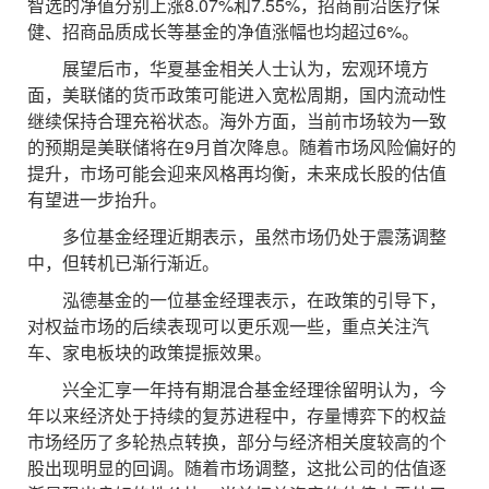
智选的净值分别上涨8.07%和7.55%，招商前沿医疗保
健、招商品质成长等基金的净值涨幅也均超过6%。
展望后市，华夏基金相关人士认为，宏观环境方
面，美联储的货币政策可能进入宽松周期，国内流动性
继续保持合理充裕状态。海外方面，当前市场较为一致
的预期是美联储将在9月首次降息。随着市场风险偏好的
提升，市场可能会迎来风格再均衡，未来成长股的估值
有望进一步抬升。
多位基金经理近期表示，虽然市场仍处于震荡调整
中，但转机已渐行渐近。
泓德基金的一位基金经理表示，在政策的引导下，
对权益市场的后续表现可以更乐观一些，重点关注汽
车、家电板块的政策提振效果。
兴全汇享一年持有期混合基金经理徐留明认为，今
年以来经济处于持续的复苏进程中，存量博弈下的权益
市场经历了多轮热点转换，部分与经济相关度较高的个
股出现明显的回调。随着市场调整，这批公司的估值逐