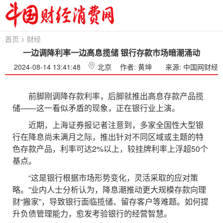
首页
>
财经
一边调降利率一边高息揽储 银行存款市场暗潮涌动
2024-08-14 13:41:48
北京
作者: 黄坤
来源: 中国网财经
前脚刚调降存款利率，后脚就推出高息存款产品揽
储——这一看似矛盾的现象，正在银行业上演。
近期，上海证券报记者注意到，多家全国性大型银
行在降息尚未满月之际，推出针对不同区域或主题的特
色存款产品，利率可达2%以上，较挂牌利率上浮超50个
基点。
“这是银行根据市场形势变化，灵活采取的应对策
略。”业内人士分析认为，降息潮推动更大规模存款向理
财“搬家”，导致银行面临揽储、留存客户等难题。如何提
升负债管理能力，愈发考验银行的经营智慧。