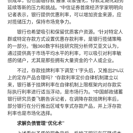
债成本，但也面临存款‘搬家’现象强化，存款定期化趋势
延续等新的压力和挑战。”中信证券首席经济学家明明向
记者表示，银行提供优惠利率，可以增加资金来源，应
对揽储压力，保持市场竞争力。
银行也希望吸引和保留优质客户资源。“针对特定人
群或特定存款方式设置优惠存款利率，是银行揽储策略
的一部分。”融360数字科技研究院分析师艾亚文认为，
通过提供高于市场平均水平的利率，可以吸引对利率敏
感的储户，尤其是那些拥有大量资金的个人或企业。
不过，存款挂牌利率下调至‘1’字头后，又推出2%以
上的定存产品合理吗？“存款利率定价自律机制建立以
来，银行基于挂牌利率在自律机制上限框架内对存款实
际执行利率进行适当浮动，是市场行为。”中国邮政储蓄
银行研究员娄飞鹏告诉记者，在调降存款挂牌利率后，
部分银行在分行推出区域专享式存款产品，并上浮存款
利率也是市场化选择。
求解负债管理“优化术”