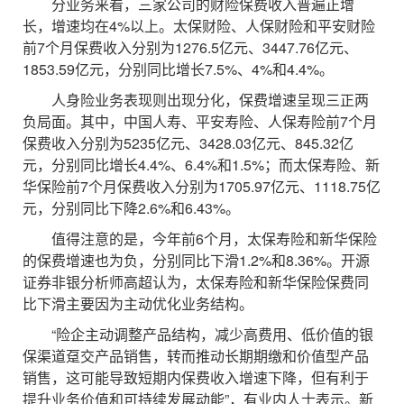
分业务来看，三家公司的财险保费收入普遍正增
长，增速均在4%以上。太保财险、人保财险和平安财险
前7个月保费收入分别为1276.5亿元、3447.76亿元、
1853.59亿元，分别同比增长7.5%、4%和4.4%。
人身险业务表现则出现分化，保费增速呈现三正两
负局面。其中，中国人寿、平安寿险、人保寿险前7个月
保费收入分别为5235亿元、3428.03亿元、845.32亿
元，分别同比增长4.4%、6.4%和1.5%；而太保寿险、新
华保险前7个月保费收入分别为1705.97亿元、1118.75亿
元，分别同比下降2.6%和6.43%。
值得注意的是，今年前6个月，太保寿险和新华保险
的保费增速也为负，分别同比下滑1.2%和8.36%。开源
证券非银分析师高超认为，太保寿险和新华保险保费同
比下滑主要因为主动优化业务结构。
“险企主动调整产品结构，减少高费用、低价值的银
保渠道趸交产品销售，转而推动长期期缴和价值型产品
销售，这可能导致短期内保费收入增速下降，但有利于
提升业务价值和可持续发展动能”，有业内人士表示。新