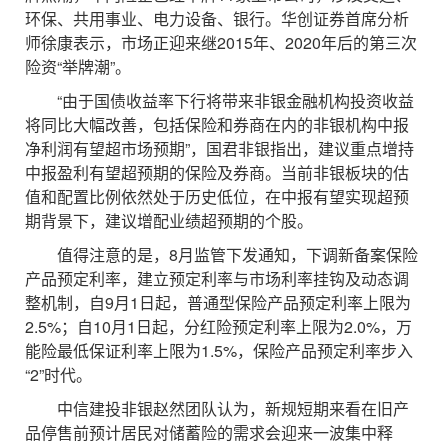
环保、共用事业、电力设备、银行。华创证券首席分析
师徐康表示，市场正迎来继2015年、2020年后的第三次
险资“举牌潮”。
“由于国债收益率下行将带来非银金融机构投资收益
将同比大幅改善，包括保险和券商在内的非银机构中报
净利润有望超市场预期”，国君非银指出，建议重点增持
中报盈利有望超预期的保险及券商。当前非银板块的估
值和配置比例依然处于历史低位，在中报有望实现超预
期背景下，建议增配业绩超预期的个股。
值得注意的是，8月监管下发通知，下调新备案保险
产品预定利率，建立预定利率与市场利率挂钩及动态调
整机制，自9月1日起，普通型保险产品预定利率上限为
2.5%；自10月1日起，分红险预定利率上限为2.0%，万
能险最低保证利率上限为1.5%，保险产品预定利率步入
“2”时代。
中信建投非银赵然团队认为，新规短期来看在旧产
品停售前预计居民对储蓄险的需求会迎来一波集中释