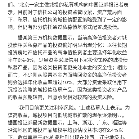
们。”北京一家主做城投的私募机构向中国证券报记者表
示。目前对于信托公司的投资监管收紧，资产荒局面
下，私募、信托机构的城投债配置策略受到了一定的影
响，但仍有部分信托通过私募债基形式配置城投债。
据某第三方机构数据显示，当前高净值投资者对城
投债相关私募产品的投资偏好明显出现分化：以往长期
投资房地产信托产品的高净值投资者主要选择年化收益
率在6%-8%，少量资金采取信用下沉投资策略的城投债
私募产品，因为这类投资者更关注本金的安全性；相比
而言，不少刚从股票基金方面赎回资金的高净值投资者
则会选择年化收益率超过10%、大部分资金采取信用下
沉投资策略的城投债私募产品，因为这类投资者对产品
的收益预期较高，且愿承受相对较高的投资风险。
“我们目前更关注利率风险。”上述私募人士表示。为
谋高收益，城投项目向低线城市扩散的现象逐渐明显。
据国投证券最新数据显示，上海、浙江、广东、福建等
沿海地区的城投产品加权平均预估收益率均在2.4%以
下，收益率高于4%的品种则出现在陕西、辽宁地级市、