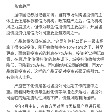
监管趋严
据中国证券报记者采访，当前市场认购城投债的主
体主要还是私募和信托机构，政策趋严之后，信托机构
风控力度加大，但作为非金信用债的主要品种，开展城
投债投资仍是信托公司重要业务方向之一。
产品总量依旧在减少。“这两年信托公司在一级市场
拿了很多城投债，刚开始收益率在10%-15%之间，甚至
更高，而给到投资者的利息在7%左右，投资者觉得挺满
意，在最近‘化债保标债’的总基调下，城投标债收益大幅
降低，已降到3%左右。再扣除信托公司的利润，再发产
品给到投资者，这样的产品无疑对投资者毫无吸引力。”
有业内人士称。
严监管下化债是各地城投公司近期工作的重中之
重。随着财政化债与金融化债等举措逐步落地，城投公
司面临的短期流动性风险下降，债务风险有所缓释。
今年4月中旬，监管方面对固收类私募产品进行规