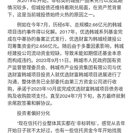
从2019年开始，非标类的城投产品未兑付以及延期
情况较多，但城投债还维持着刚兑局面，在资产荒背景
下，这是当前城投债始终火热的原因之一。
例如在今年7月，历经6年、总规模2.66亿元的韩城
项目违约事件得以化解。2017年，优选韩城系列基金完
成在中基协的备案正式发行，优选财富为韩城经建投公
司筹集资金约2.656亿元。随后由于多重因素影响，韩城
经建投公司流动资金短缺，导致未能如期偿还基金本息
而构成违约。2023年9月11日，韩城市人民政府国有资
产监督管理委员会、韩城市产业投资集团有限公司与优
选财富韩城项目投资人就优选财富韩城项目进展进行了
沟通，整体债务已全部委托由第三方资金公司进行收
购，承诺于2023年10月底完成优选财富韩城项目债务收
购及收购款项支付。直至2024年7月下旬，各方最终就剩
余尾款签署和解协议。
投资者偏好分化
“现在信托行业整体其实都在‘非标转标’，感觉从去年
开始日子就不太好过，也有一些信托资金今年开始找我