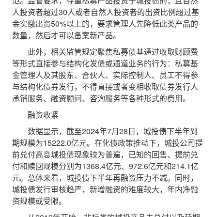
范。监管要求，存量私募产品投资于城投债的，且自然
人投资者超过30人或者自然人投资者的出资比例超过基
金实缴出资50%以上的，要求管理人先降低此类产品的
数量，然后才可以备案新产品。
此外，相关监管规定聚焦私募债基通过收取财顾费
等形式直接参与结构化发债或通道业务的行为：私募基
金管理人及其股东、合伙人、实际控制人、员工不得参
与结构化债券发行，不得直接或者变相收取债券发行人
承销服务、融资顾问、咨询服务等各种形式的费用。
融资收紧
数据显示，截至2024年7月28日，城投债下半年到
期规模为15222.0亿元。在化债政策推动下，城投公司提
前兑付高息城投债现象较为普遍，已知的回售、提前兑
付和赎回规模分别为1368.4亿元、972.6亿元和214.1亿
元。总体来看，城投债下半年再融资压力不减。同时，
城投债发行审核趋严，新增融资的难度较大，年内净融
资规模或受限。