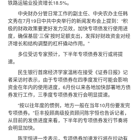
铁路运输业投资增长18.5%。
中央财办分管日常工作的副主任、中央农办主任韩
文秀在7月19日中共中央举行的新闻发布会上提到：“积
极的财政政策要更好发力见效，加快专项债发行使用进
度，确保基层‘三保’按时足额支出，发挥好财政资金对经
济增长和结构调整的杠杆撬动作用。”
多位受访专家预计，下半年专项债券发行或将提
速。
民生银行首席经济学家温彬在接受《证券日报》记
者采访时表示，由于专项债券在四季度发行可能会影响
资金在年内的使用进度，6月份以来各地加快部署地方债
券发行工作，三季度专项债券发行会明显提速。
“按以往年度的惯例，地方一般在当年10月份要发完
专项债券。”巨丰投顾高级投资顾问陈宇恒也告诉记者，
从目前的发债进度来看，下半年的专项债券发行节奏将
会明显加快。
陈宇恒进一步表示，专项债券加速发行将在拉动有