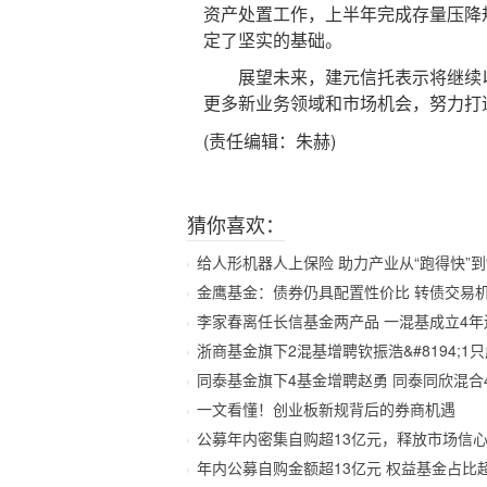
资产处置工作，上半年完成存量压降规
定了坚实的基础。
展望未来，建元信托表示将继续以“
更多新业务领域和市场机会，努力打
(责任编辑：朱赫)
猜你喜欢：
给人形机器人上保险 助力产业从“跑得快”到
金鹰基金：债券仍具配置性价比 转债交易
李家春离任长信基金两产品 一混基成立4年
浙商基金旗下2混基增聘钦振浩&#8194;1
同泰基金旗下4基金增聘赵勇 同泰同欣混合
一文看懂！创业板新规背后的券商机遇
公募年内密集自购超13亿元，释放市场信
年内公募自购金额超13亿元 权益基金占比