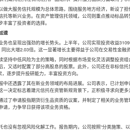
做大服务信托规模为总体思路，围绕服务地方经济，新设了担
信托等新兴业务。在资产管理信托领域，公司则重点推动标品转型
一步丰富了投资者的选择。
加速
呈现出强劲的增长势头。上半年，公司实现投资收益3109.2
万元，同比大增2.03倍。这一显著增长主要得益于公司在交易性金
坚持中低风险为主的策略，同时根据市场变化灵活调整投资组
后，又适时配置了部分高股息的股票。此外，公司还在非标信托贷
探索，逐步提升投研能力，丰富投资方向。
中还透露了其在新业务领域的布局进展。公司表示，已计划申
这一决定标志着建元信托在资管新规背景下，正积极寻求向更多
过了申请股指期货衍生品资质的议案，并制定了相关的业务管
申请，力争早日获得该项业务资格。
没有忽视风险化解工作。报告期内，公司按照“分类施策、以