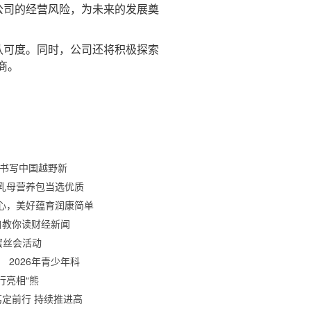
了公司的经营风险，为未来的发展奠
认可度。同时，公司还将积极探索
商。
车书写中国越野新
乳母营养包当选优质
心，美好蕴育润康简单
自教你读财经新闻
蜜丝会活动
 2026年青少年科
行亮相“熊
笃定前行 持续推进高