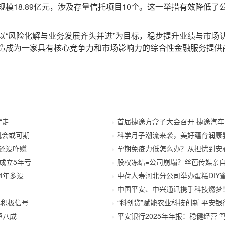
模18.89亿元，涉及存量信托项目10个。这一举措有效降低
风险化解与业务发展齐头并进”为目标，稳步提升业绩与市场
造成为一家具有核心竞争力和市场影响力的综合性金融服务提供
“走
首届捷途方盒子大会召开 捷途汽
机会或可期
科学月子潮流来袭，美好蕴育润康
还没咋赚
孕期免疫力低怎么办？从担忧到安
只成立5年亏
股权冻结=公司崩塌？丝芭传媒亲
4年多没
中荷人寿河北分公司举办蛋糕DIY
中国平安、中兴通讯携手科技燃梦！
心积极信号
“科创贷”赋能农业科技创新 平安银
超八成
平安银行2025年年报：稳健经营 