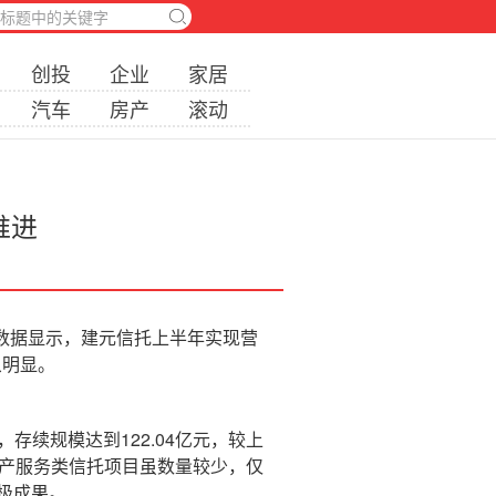
创投
企业
家居
汽车
房产
滚动
推进
告，数据显示，建元信托上半年实现营
象明显。
续规模达到122.04亿元，较上
资产服务类信托项目虽数量较少，仅
极成果。