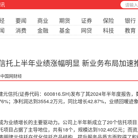
讯
经
要闻
商业
期货
证券
保险
银行
闻
消费
金融
基金
网贷
科技
教育
信托上半年业绩涨幅明显 新业务布局加速
: 中国网财经
信托(证券代码：600816.SH)发布了其2024年半年度报
.76%；净利润达到3554.2万元，同比增长42.87%，业绩回暖迹
业绩增长的主要驱动力。公司上半年新成立了20个信托项目，存
项目占据了主导地位，共有18个，规模达到102.40亿元；而
。这表明建元信托在优化信托产品结构、提升服务品质方面取得了积