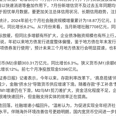
难以快速消退等叠加作用下，7月份新增信贷不及过去五年同期均值(
于担忧单月数据，要更加关注总体信用状况、长期信用趋势，注
2024年前七个月社会融资规模增量累计为18.87万亿元，比
亿元，同比增长8.2%。从7月份来看，当月新增社融7708亿元，同
放缓，但同比多增额有所扩大，企业债净融资规模也有所上行
彬说，年初以来地方债发行进度整体偏慢，鉴于地方债在年末发
专项债券发行使用”，预计未来三个月地方债发行会明显提速，也
)余额303.31万亿元，同比增长6.3%。狭义货币(M1)余额6
同比增长12%。前七个月净投放现金5396亿元。
日报》记者表示，今年以来，存款利率改革下，“高息揽储”持
减少，金融“挤水分”导致货币供应增速下滑。随着存款“手工补息
M1增速仍在下滑，M2与M1剪刀差扩大，资金活化程度不足，
很难快速回升，但金融支持实体的效率正在提高。
回落，社融增速小幅回升。”温彬认为，为促进实现全年经济社
水平。伴随海外环境改善信号更趋明朗，国内宽货币空间进一步