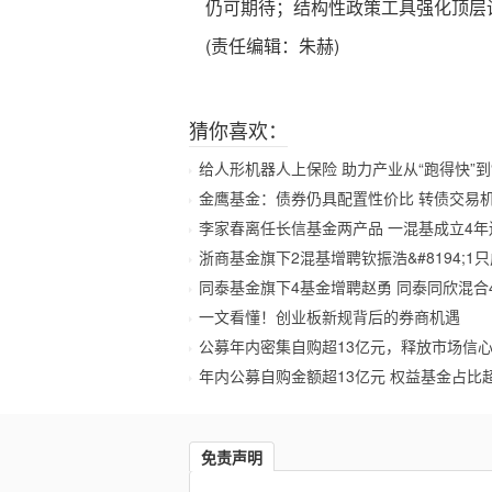
仍可期待；结构性政策工具强化顶层
(责任编辑：朱赫)
猜你喜欢：
给人形机器人上保险 助力产业从“跑得快”到
金鹰基金：债券仍具配置性价比 转债交易
李家春离任长信基金两产品 一混基成立4年
浙商基金旗下2混基增聘钦振浩&#8194;1
同泰基金旗下4基金增聘赵勇 同泰同欣混合
一文看懂！创业板新规背后的券商机遇
公募年内密集自购超13亿元，释放市场信
年内公募自购金额超13亿元 权益基金占比
免责声明