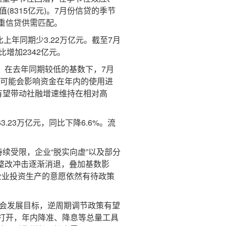
8315亿元)。7月份信贷的季节
重信贷供需匹配。
上年同期少3.22万亿元。截至7月
比增加2342亿元。
，在去年同期较低的基数下，7月
行可能会影响资金在年内的使用进
有望带动社融增速维持在相对高
3.23万亿元，同比下降6.6%。流
续受限，企业“脱实向虚”以及部分
”整改冲击逐渐消退，叠加基数影
企业投资生产的意愿依然有待政策
会发展目标，逆周期调节政策有望
打开，年内降准、降息等总量工具