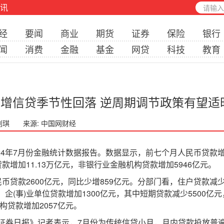
讯
经
要闻
商业
期货
证券
保险
银行
闻
消费
金融
基金
网贷
科技
教育
新增信贷季节性回落 逆周期调节政策有望适
 刘琪
来源: 中国网财经
4年7月份金融统计数据报告。数据显示，前七个月人民币贷款增加
贷款增加11.13万亿元，非银行业金融机构贷款增加5946亿元。
款2600亿元，同比少增859亿元。分部门看，住户贷款减少
元；企(事)业单位贷款增加1300亿元，其中短期贷款减少5500亿
构贷款增加2057亿元。
券日报》记者表示，7月份为传统信贷小月，月内贷款投放普遍