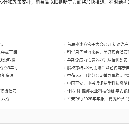
设计和政策安排，消费品以旧换新等方面将加快推进，在调结构
“走
首届捷途方盒子大会召开 捷途汽
机会或可期
科学月子潮流来袭，美好蕴育润康
还没咋赚
孕期免疫力低怎么办？从担忧到安
只成立5年亏
股权冻结=公司崩塌？丝芭传媒亲
4年多没
中荷人寿河北分公司举办蛋糕DIY
中国平安、中兴通讯携手科技燃梦！
心积极信号
“科创贷”赋能农业科技创新 平安银
超八成
平安银行2025年年报：稳健经营 