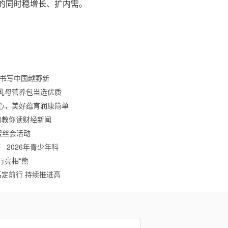
的同时稳增长、扩内需。
车书写中国越野新
乳母营养包当选优质
心，美好蕴育润康简单
自教你读财经新闻
蜜丝会活动
 2026年青少年科
行亮相“熊
笃定前行 持续推进高