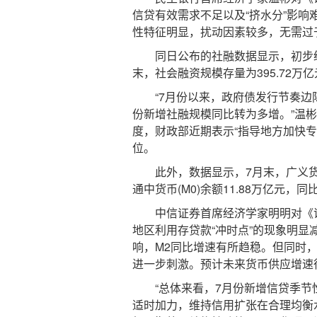
信贷有效需求不足以及“挤水分”影响
性特征明显，扰动因素较多，无需过
同日公布的社融数据显示，初步统计，
末，社会融资规模存量为395.72万
“7月份以来，政府债发行节奏边际
份新增社融规模同比转为多增。”温
度，财政部近期表示“指导地方加快
位。
此外，数据显示，7月末，广义货币(M2
通中货币(M0)余额11.88万亿元，
中信证券首席经济学家明明对《证券
地区利用存贷款“冲时点”的现象明显
响，M2同比增速有所趋稳。但同时，
进一步刺激。预计未来货币供应增速
“总体来看，7月份新增信贷季节性
适时加力，维持信用扩张在合理均衡