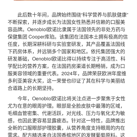
此后数十年间，品牌始终围绕“科学营养与肌肤健康”
不断探索，并逐步成长为法国女性熟悉并信赖的口服美
容品牌。Oenobiol欧诺比隶属于法国领先的非处方药与
保健集团 Cooper库珀。该集团在法国本土拥有极高的信
任度，长期深耕科研与实验室研发，其产品覆盖法国线
下药房体系，并远销多个国家和地区。依托集团强大的
研发基础，Oenobiol欧诺比得以持续专注于高活性、科
学配比的营养方案，在法国药房渠道长期畅销，成为口
服美容领域的重要代表。2024年，品牌荣获欧洲年度维
多利亚美容大奖，这一荣誉也印证了其在科学与美丽结
合道路上的长期坚持。
今年，Oenobiol欧诺比将关注点进一步聚焦于女性
尤为在意的眼周护理。眼部是全脸皮肤中最薄的区域，
毛细血管密集、代谢活跃，对光线、压力与氧化尤为敏
感，也因此更容易显露疲态。针对这一特性，品牌推出
全新的口服眼部护理胶囊，从营养角度支持眼周的内在
需求。配方精选来自法国香槟地区的发酵葡萄原料。这