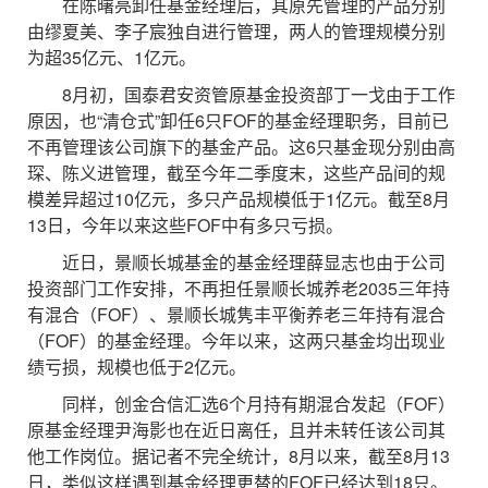
在陈曙亮卸任基金经理后，其原先管理的产品分别
由缪夏美、李子宸独自进行管理，两人的管理规模分别
为超35亿元、1亿元。
8月初，国泰君安资管原基金投资部丁一戈由于工作
原因，也“清仓式”卸任6只FOF的基金经理职务，目前已
不再管理该公司旗下的基金产品。这6只基金现分别由高
琛、陈义进管理，截至今年二季度末，这些产品间的规
模差异超过10亿元，多只产品规模低于1亿元。截至8月
13日，今年以来这些FOF中有多只亏损。
近日，景顺长城基金的基金经理薛显志也由于公司
投资部门工作安排，不再担任景顺长城养老2035三年持
有混合（FOF）、景顺长城隽丰平衡养老三年持有混合
（FOF）的基金经理。今年以来，这两只基金均出现业
绩亏损，规模也低于2亿元。
同样，创金合信汇选6个月持有期混合发起（FOF）
原基金经理尹海影也在近日离任，且并未转任该公司其
他工作岗位。据记者不完全统计，8月以来，截至8月13
日，类似这样遇到基金经理更替的FOF已经达到18只。