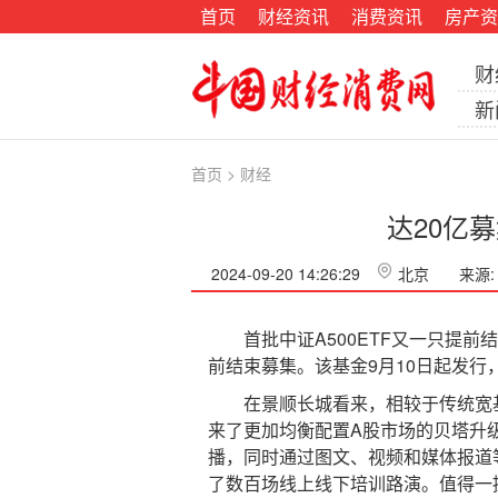
首页
财经资讯
消费资讯
房产资
财
新
首页
>
财经
达20亿募
2024-09-20 14:26:29
北京
来源
首批中证A500ETF又一只提前结束
前结束募集。该基金9月10日起发行
在景顺长城看来，相较于传统宽基E
来了更加均衡配置A股市场的贝塔升级
播，同时通过图文、视频和媒体报道
了数百场线上线下培训路演。值得一提