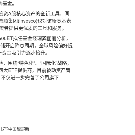
该基金。
投资A股核心资产的全新工具，同
(Invesco)也对该新宽基表
投资者提供更优质的工具和服务。
00ET拟任基金经理龚丽丽分析，
联储开启降息周期，全球风险偏好提
于资金吸引力逐步抬升。
，围绕“特色化”、“国际化”战略，
第四大ETF提供商，目前被动资产管
募，不仅进一步完善了公司旗下
车书写中国越野新