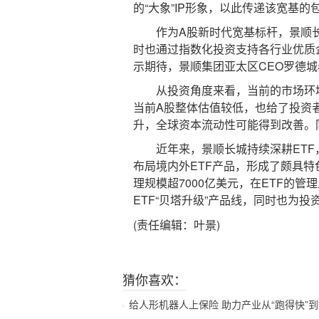
的“大象”IP形象，以此传递该宽基的
作为A股新时代宽基标杆，景顺长城
时也通过指数化投资支持各行业优质企
示期待，景顺集团亚太区CEO罗德
从投资角度来看，当前的市场环境不失
当前A股整体估值较低，也给了投资
升，全球资本流动性可能得到改善。
近年来，景顺长城持续深耕ETF，同时
布局境内外ETF产品，形成了颇具特色
理规模超7000亿美元，在ETF的
ETF“贝塔升级”产品线，同时也为
(责任编辑：叶景)
猜你喜欢：
给人形机器人上保险 助力产业从“跑得快”到