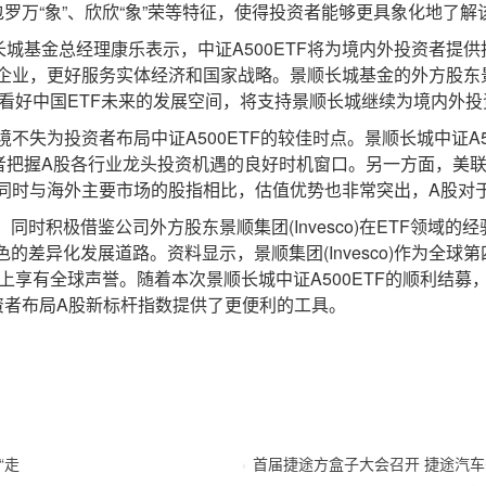
包罗万“象”、欣欣“象”荣等特征，使得投资者能够更具象化地了解
基金总经理康乐表示，中证A500ETF将为境内外投资者提供
业，更好服务实体经济和国家战略。景顺长城基金的外方股东景顺集团
城看好中国ETF未来的发展空间，将支持景顺长城继续为境内外
为投资者布局中证A500ETF的较佳时点。景顺长城中证A5
者把握A股各行业龙头投资机遇的良好时机窗口。另一方面，美
同时与海外主要市场的股指相比，估值优势也非常突出，A股对
积极借鉴公司外方股东景顺集团(Invesco)在ETF领域的经验
的差异化发展道路。资料显示，景顺集团(Invesco)作为全球
管理上享有全球声誉。随着本次景顺长城中证A500ETF的顺利结
投资者布局A股新标杆指数提供了更便利的工具。
“走
首届捷途方盒子大会召开 捷途汽