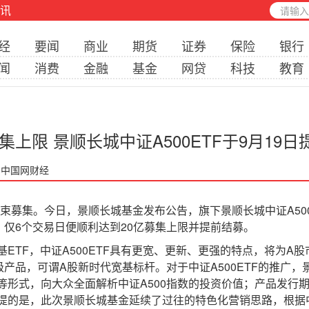
讯
经
要闻
商业
期货
证券
保险
银行
闻
消费
金融
基金
网贷
科技
教育
集上限 景顺长城中证A500ETF于9月19
: 中国网财经
募集。今日，景顺长城基金发布公告，旗下景顺长城中证A500ETF
，仅6个交易日便顺利达到20亿募集上限并提前结募。
TF，中证A500ETF具有更宽、更新、更强的特点，将为A
产品，可谓A股新时代宽基标杆。对于中证A500ETF的推广
等形式，向大众全面解析中证A500指数的投资价值；产品发行
的是，此次景顺长城基金延续了过往的特色化营销思路，根据中证